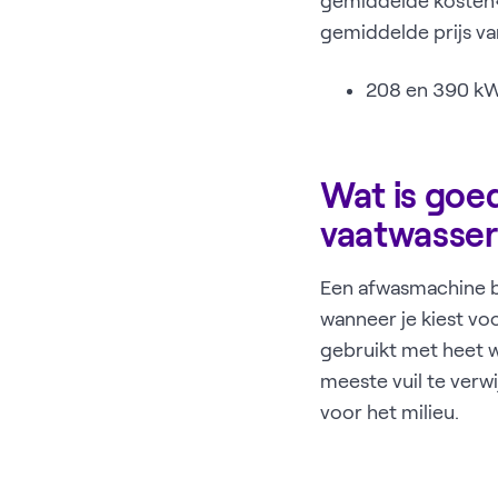
gemiddelde kosten?
gemiddelde prijs va
208 en 390 kWh
Wat is goe
vaatwasse
Een afwasmachine bi
wanneer je kiest voo
gebruikt met heet w
meeste vuil te verwi
voor het milieu.