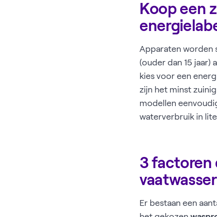
Koop een z
energielab
Apparaten worden st
(ouder dan 15 jaar)
kies voor een energ
zijn het minst zuini
modellen eenvoudig 
waterverbruik in lit
3 factoren 
vaatwasser
Er bestaan een aant
het gekozen
waspr