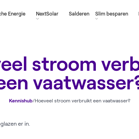
he Energie
NextSolar
Salderen
Slim besparen
eel stroom verb
een vaatwasser
Kennishub
/
Hoeveel stroom verbruikt een vaatwasser?