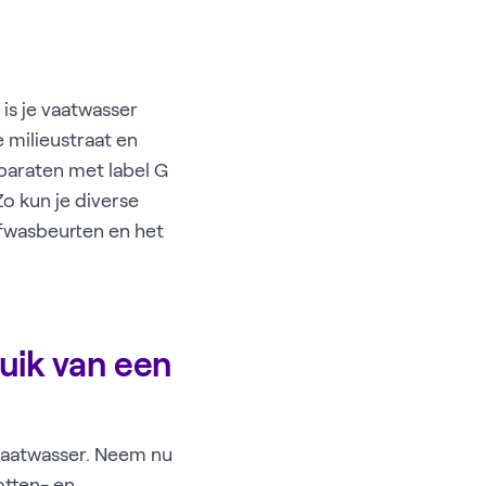
is je vaatwasser
 milieustraat en
pparaten met label G
o kun je diverse
afwasbeurten en het
uik van een
 vaatwasser. Neem nu
otten- en