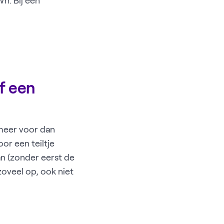
h. Bij een
f een
 meer voor dan
or een teiltje
n (zonder eerst de
zoveel op, ook niet