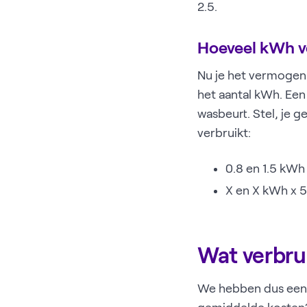
2.5.
Hoeveel kWh v
Nu je het vermogen 
het aantal kWh. Een
wasbeurt. Stel, je g
verbruikt:
0.8 en 1.5 kWh
X en X kWh x 5
Wat verbru
We hebben dus een b