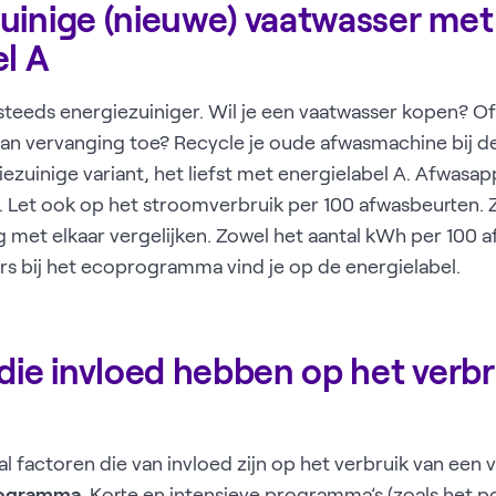
uinige (nieuwe) vaatwasser met
el A
eeds energiezuiniger. Wil je een vaatwasser kopen? Of 
 aan vervanging toe? Recycle je oude afwasmachine bij de
iezuinige variant, het liefst met energielabel A. Afwasa
g. Let ook op het stroomverbruik per 100 afwasbeurten. Z
met elkaar vergelijken. Zowel het aantal kWh per 100 
ers bij het ecoprogramma vind je op de energielabel.
die invloed hebben op het verbr
al factoren die van invloed zijn op het verbruik van een
ogramma
. Korte en intensieve programma’s (zoals het p