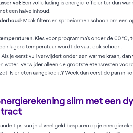
sser vol:
Een volle lading is energie-efficiënter dan wan
et een halve inhoud.
nderhoud:
Maak filters en sproeiarmen schoon om een o
temperaturen:
Kies voor programma’s onder de 60 °C, te
p een lagere temperatuur wordt de vaat ook schoon.
:
Als je eerst vuil verwijdert onder een warme kraan, dan 
 water. Verwijder alleen de grootste etensresten voorda
zet. Is er eten aangekoekt? Week dan eerst de pan in ko
 energierekening slim met een 
tract
ande tips kun je al veel geld besparen op je energiereke