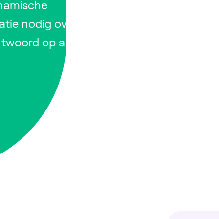
ynamische
matie nodig over
ntwoord op al