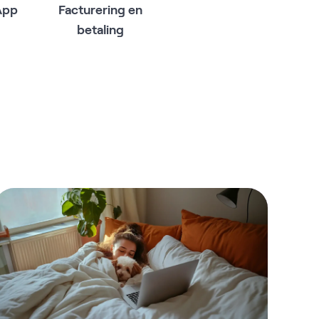
App
Facturering en
betaling
Zonne
Kun 