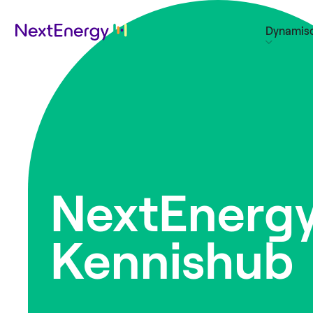
Dynamisc
NextEnerg
Kennishub