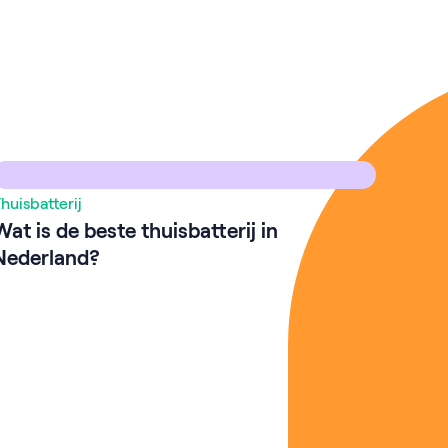
huisbatterij
Energi
Wat is de beste thuisbatterij in
Is he
Nederland?
zette