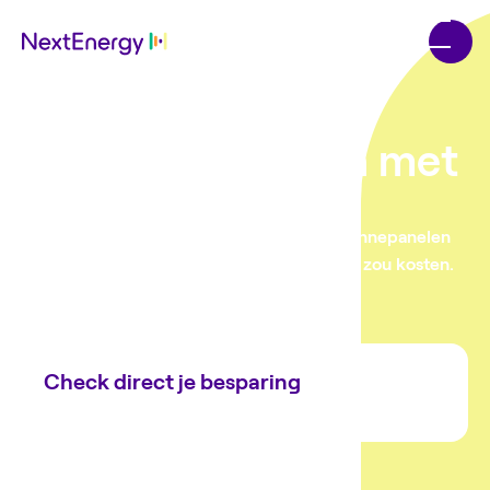
Slim terugleveren met
ZonVast
Met ZonVast zorgen wij ervoor dat jouw zonnepanelen
niet terugleveren wanneer het je juist geld zou kosten.
Check direct je besparing