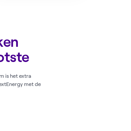
ken
otste
 is het extra
 NextEnergy met de