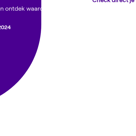
Check direct je
 en ontdek waarom
 2024