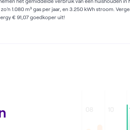
men het gemiddelde verbruik van een huishouden in Ne
zo’n 1.080 m³ gas per jaar, en 3.250 kWh stroom. Verge
nergy € 91,07 goedkoper uit!
n