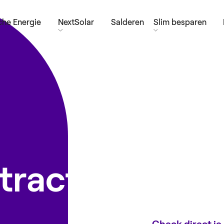
he Energie
NextSolar
Salderen
Slim besparen
tract