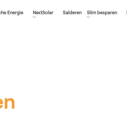
he Energie
NextSolar
Salderen
Slim besparen
e
en