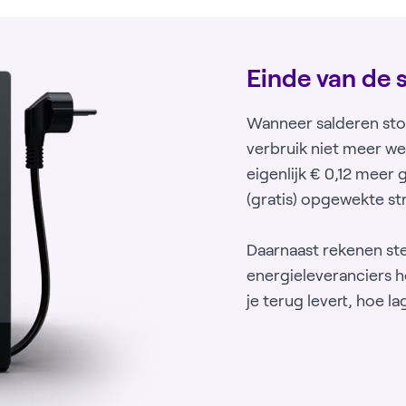
Einde van de 
Wanneer salderen stop
verbruik niet meer we
eigenlijk € 0,12 meer 
(gratis) opgewekte st
Daarnaast rekenen st
energieleveranciers 
je terug levert, hoe la