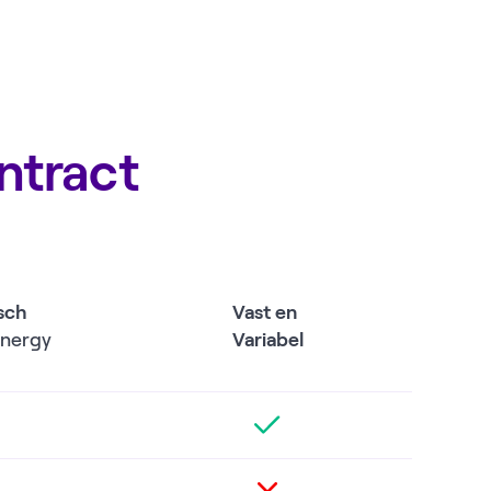
ntract
sch
Vast en
Energy
Variabel