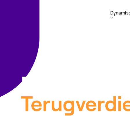
Dynamisc
Pak aan! Di
Terugverdi
Batterij