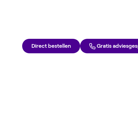
Verhoog je zelfconsumptie met ee
terugverdien thuisbatterij ter waa
€999.
Direct bestellen
Gratis adviesge