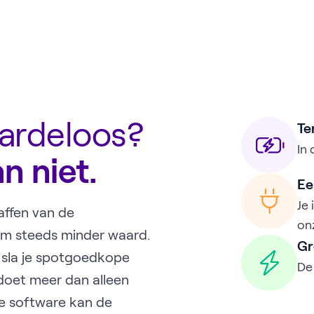
ardeloos?
Te
In
n niet.
Ee
Je 
affen van de
on
om steeds minder waard.
Gr
sla je spotgoedkope
De 
 doet meer dan alleen
e software kan de