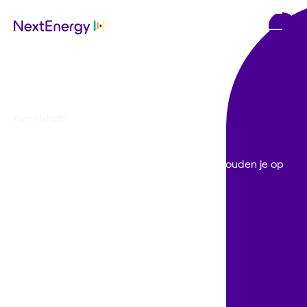
Kennishub
/
Nieuws
Energie nieuws
Van salderen tot de energiebelasting, we houden je op
de hoogte van alles wat je moet weten.