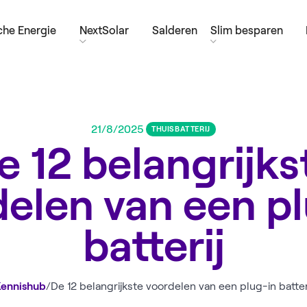
he Energie
NextSolar
Salderen
Slim besparen
21/8/2025
THUISBATTERIJ
e 12 belangrijks
elen van een p
batterij
ennishub
/
De 12 belangrijkste voordelen van een plug-in batter