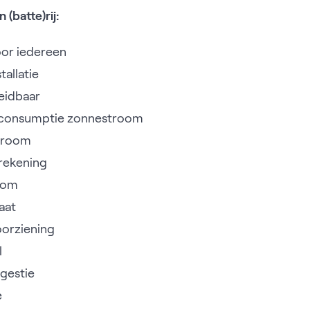
(batte)rij:
oor iedereen
tallatie
reidbaar
fconsumptie zonnestroom
troom
rekening
oom
aat
orziening
l
gestie
e