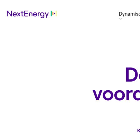
Dynamisc
D
voord
K