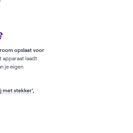
y
)?
troom opslaat voor
t apparaat laadt
an je eigen
ij met stekker
’,