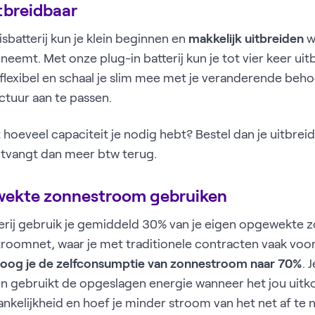
itbreidbaar
sbatterij kun je klein beginnen en
makkelijk uitbreiden
w
eemt. Met onze plug-in batterij kun je tot vier keer uitb
e flexibel en schaal je slim mee met je veranderende beh
ctuur aan te passen.
t hoeveel capaciteit je nodig hebt? Bestel dan je uitbre
ontvangt dan meer btw terug.
wekte zonnestroom gebruiken
erij gebruik je gemiddeld 30% van je eigen opgewekte 
stroomnet, waar je met traditionele contracten vaak voor
oog je de zelfconsumptie van zonnestroom naar 70%
. 
 en gebruikt de opgeslagen energie wanneer het jou uitk
kelijkheid en hoef je minder stroom van het net af te