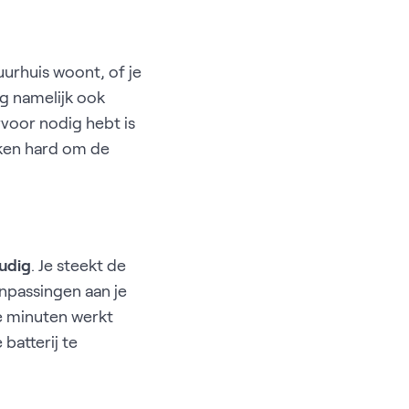
uurhuis woont, of je
ng namelijk ook
rvoor nodig hebt is
ken hard om de
oudig
. Je steekt de
anpassingen aan je
e minuten werkt
 batterij te