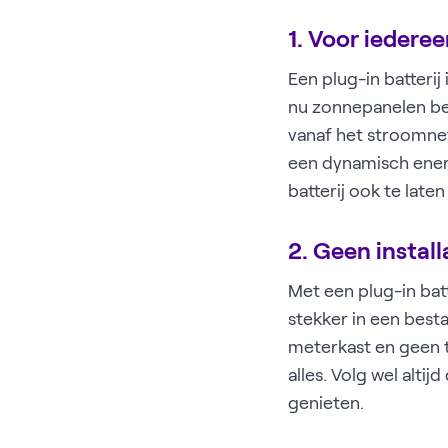
1. Voor iedere
Een plug-in batterij 
nu zonnepanelen bez
vanaf het stroomnet 
een dynamisch ener
batterij ook te lat
2. Geen instal
Met een plug-in batt
stekker in een besta
meterkast en geen 
alles. Volg wel altij
genieten.