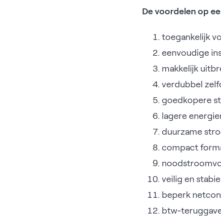
De voordelen op een 
toegankelijk v
eenvoudige ins
makkelijk uitb
verdubbel zel
goedkopere s
lagere energie
duurzame str
compact form
noodstroomvo
veilig en stabie
beperk netcon
btw-teruggav