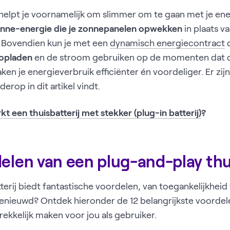
j helpt je voornamelijk om slimmer om te gaan met je en
zonne-energie die je zonnepanelen opwekken
in plaats va
. Bovendien kun je met een
dynamisch energiecontract
d
 opladen
en de stroom gebruiken op de momenten dat d
ken je energieverbruik efficiënter én voordeliger. Er zi
erop in dit artikel vindt.
t een thuisbatterij met stekker (plug-in batterij)
?
elen van een plug-and-play thui
tterij biedt fantastische voordelen, van toegankelijkhei
Benieuwd? Ontdek hieronder de 12 belangrijkste voordel
trekkelijk maken voor jou als gebruiker.