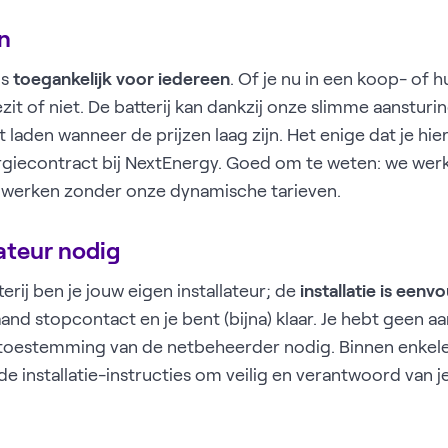
en
is
toegankelijk voor iedereen
. Of je nu in een koop- of h
it of niet. De batterij kan dankzij onze slimme aansturi
laden wanneer de prijzen laag zijn. Het enige dat je hie
giecontract bij NextEnergy. Goed om te weten: we wer
en werken zonder onze dynamische tarieven.
lateur nodig
erij ben je jouw eigen installateur; de
installatie is eenv
and stopcontact en je bent (bijna) klaar. Je hebt geen a
toestemming van de netbeheerder nodig. Binnen enkel
d de installatie-instructies om veilig en verantwoord van je