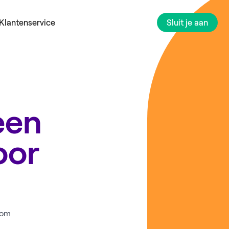
Klantenservice
Sluit je aan
een
oor
oom