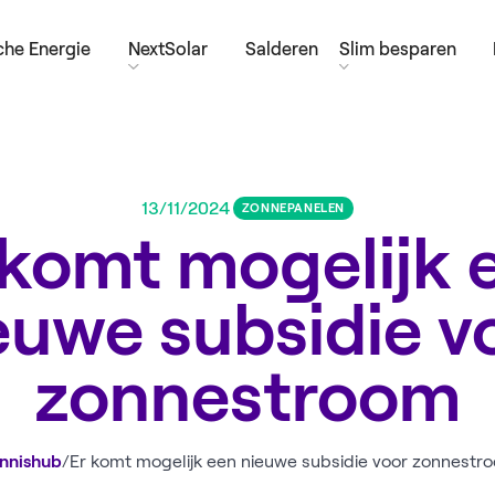
he Energie
NextSolar
Salderen
Slim besparen
13/11/2024
ZONNEPANELEN
 komt mogelijk 
euwe subsidie v
zonnestroom
nnishub
/
Er komt mogelijk een nieuwe subsidie voor zonnestr