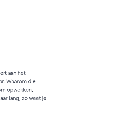
vert aan het
jaar. Waarom die
oom opwekken,
aar lang, zo weet je