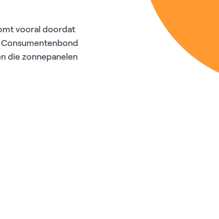
omt vooral doordat
. De Consumentenbond
en die zonnepanelen