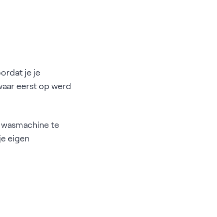
rdat je je
 waar eerst op werd
je wasmachine te
je eigen