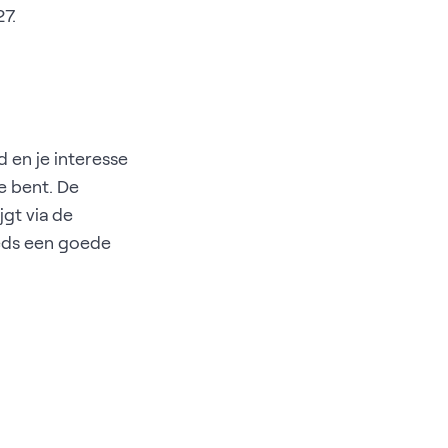
7.
 en je interesse
oe bent. De
jgt via de
eeds een goede