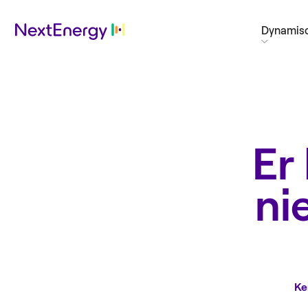
Dynamisc
Er
ni
Ke