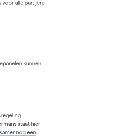
oor alle partijen:
nepanelen kunnen
sregeling
rmans staat hier
 Kamer nog een