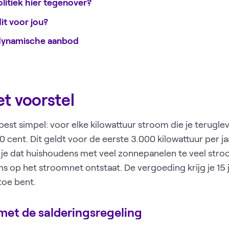
litiek hier tegenover?
it voor jou?
dynamische aanbod
t voorstel
k best simpel: voor elke kilowattuur stroom die je terugle
10 cent. Dit geldt voor de eerste 3.000 kilowattuur per 
je dat huishoudens met veel zonnepanelen te veel str
s op het stroomnet ontstaat. De vergoeding krijg je 15 j
toe bent.
met de salderingsregeling