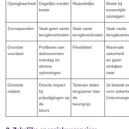
Opzegbaarheid
Dagelijks zonder
Maandelijks
Boete bij
boete
tussentijds
opzeggen
Zonnepanelen
Vaak geen vaste
Vaak vaste
Vaak vaste
terugleverkosten
terugleverkosten
terugleverk
Grootste
Profiteren van
Flexibiliteit
Maximale
voordeel
dalmomenten
zekerheid
overdag en
en geen
slimme
omkijken
oplossingen
naar
Grootste
Directe impact
Tarieven dalen
Je betaalt e
nadeel
bij
langzamer dan
voor zekerh
prijsstijgingen op
de
(risicomarge
de
beursprijs
beurs