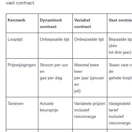
vast contract.
Kenmerk
Dynamisch
Variabel
Vast contra
contract
contract
Looptijd
Onbepaalde tijd
Onbepaalde tijd
Bepaalde tij
(één
tot drie jaar)
Prijswijzigingen
Stroom per uur
Meestal twee
Staan vast 
en
keer
de
gas per dag
per jaar (januari
gehele loopt
en
juli)
Tarieven
Actuele
Variabele prijzen
Vastgesteld
beursprijs
inclusief
tarief
risicomarge
inclusief
risicomarge