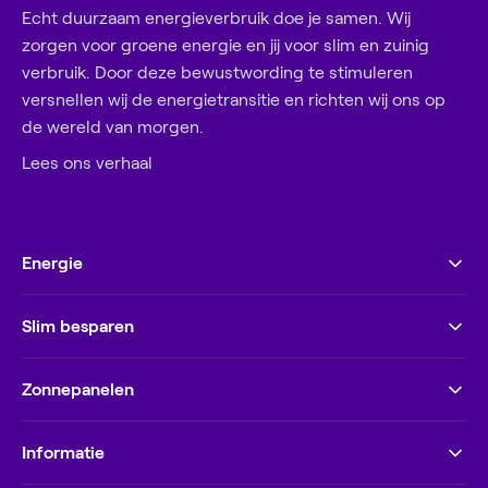
Echt duurzaam energieverbruik doe je samen. Wij
Wat kun je zelf doen?
zorgen voor groene energie en jij voor slim en zuinig
verbruik. Door deze bewustwording te stimuleren
Het is slim om contact op te nemen als je
versnellen wij de energietransitie en richten wij ons op
verwacht dat je verbruik gaat veranderen.
de wereld van morgen.
Bijvoorbeeld als je je huis hebt geïsoleerd, een
Lees ons verhaal
warmtepomp of zonnepanelen hebt geïnstalleerd,
of een elektrische auto hebt gekocht. We
berekenen dan een nieuw termijnbedrag dat beter
past bij het verwachte verbruik in je nieuwe
Energie
situatie.
Slim besparen
Zonnepanelen
Informatie