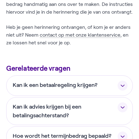
bedrag handmatig aan ons over te maken. De instructies
hiervoor vind je in de herinnering die je van ons ontvangt.
Heb je geen herinnering ontvangen, of kom je er anders
niet uit? Neem
contact op met onze klantenservice
, en
ze lossen het snel voor je op.
Gerelateerde vragen
Kan ik een betaalregeling krijgen?
Ja, het kan natuurlijk gebeuren dat je een keer
Kan ik advies krijgen bij een
moeite hebt met het betalen van je nota,
bijvoorbeeld omdat er onverwachts iets verandert
betalingsachterstand?
in je financiële situatie. In dat soort gevallen kan je
Ja, we begrijpen dat je soms wat wind in de rug
een betaalregeling met ons afspreken. We
Hoe wordt het termijnbedrag bepaald?
kan gebruiken. Via
Geldfit
krijg je gratis en
hanteren niet één vast traject voor