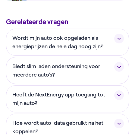
Gerelateerde vragen
Wordt mijn auto ook opgeladen als
energieprijzen de hele dag hoog zijn?
Met slim laden kiest de app automatisch de
Biedt slim laden ondersteuning voor
gunstigste momenten om je auto op te laden. Zijn
die er niet of nauwelijks? Dan zal je auto nog
meerdere auto's?
steeds opgeladen worden naar jouw gewenste
Momenteel ondersteunt slim laden een enkele
percentage.
Heeft de NextEnergy app toegang tot
auto. Wil je een andere auto koppelen? Ontkoppel
dan eerst je gekoppelde auto.
mijn auto?
Nee, de NextEnergy app heeft alleen inzicht in de
Hoe wordt auto-data gebruikt na het
status van je auto om zo batterijstanden te laten
zien, en kan opdrachten versturen om het laden te
koppelen?