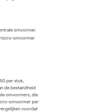
entrale omvormer.
een micro-omvormer
50 per stuk,
 aan de bestandheid
ele omvormers, die
 micro-omvormer per
vergelijken voordat