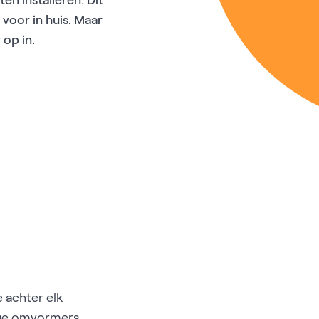
n installeren. Dit
oor in huis. Maar
op in.
e achter elk
 De omvormers