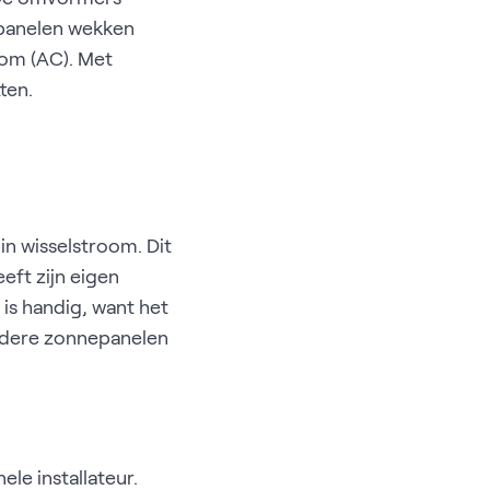
epanelen wekken
oom (AC). Met
ten.
n wisselstroom. Dit
eft zijn eigen
is handig, want het
andere zonnepanelen
le installateur.