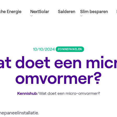
he Energie
NextSolar
Salderen
Slim besparen
10/10/2024
ZONNEPANELEN
t doet een mic
omvormer?
Kennishub
/
Wat doet een micro-omvormer?