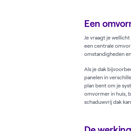
Een omvorm
Je vraagt je wellic
een centrale omvorm
omstandigheden en s
Als je dak bijvoorb
panelen in verschil
plan bent om je sys
omvormer in huis, b
schaduwvrij dak kan
De werking