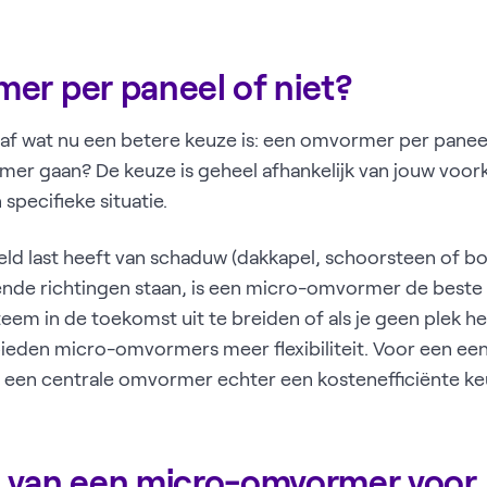
er per paneel of niet?
ht af wat nu een betere keuze is: een omvormer per pane
er gaan? De keuze is geheel afhankelijk van jouw voor
pecifieke situatie.
eeld last heeft van schaduw (dakkapel, schoorsteen of bo
lende richtingen staan, is een micro-omvormer de beste o
teem in de toekomst uit te breiden of als je geen plek h
ieden micro-omvormers meer flexibiliteit. Voor een ee
 een centrale omvormer echter een kostenefficiënte keu
 van een micro-omvormer voor