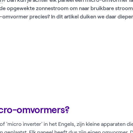
en
? Dan kun je achter elk paneel een micro-omvormer late
t de opgewekte zonnestroom om naar bruikbare stroom v
omvormer precies? In dit artikel duiken we daar dieper 
icro-omvormers?
'micro inverter' in het Engels, zijn kleine apparaten di
 geplaatst. Elk paneel heeft dus zijn eigen omvormer.