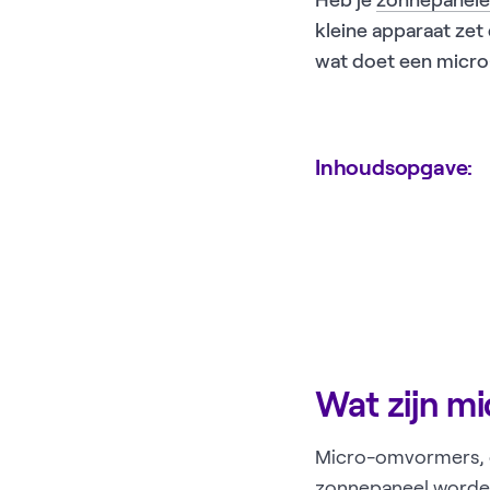
Heb je
zonnepanel
kleine apparaat ze
wat doet een micro-
Inhoudsopgave:
Wat zijn m
Micro-omvormers, of 
zonnepaneel worden