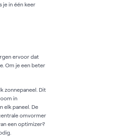
 je in één keer
rgen ervoor dat
e. Om je een beter
lk zonnepaneel. Dit
room in
n elk paneel. De
 centrale omvormer
van een optimizer?
odig.