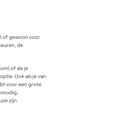
el of gewoon voor
keuren, de
om) of als je
ptie. Ook als je van
ebt voor een grote
nvoudig,
ze zijn.