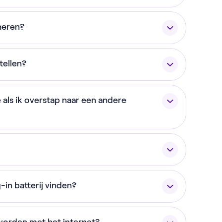
kken en MQ2200-M-A invullen.
kunnen garanderen, moet je aan een aantal
rneren?
 voorwaarden op een rijtje:
tenservice
. Zij helpen je verder met het
mbinatie met een dynamisch
tellen?
les goed geregeld wordt.
ns 90% van de tijd online en operationeel
f aan te sturen is het nodig om te
atterij brengen we € 33,75 in rekening. Dit
(zoals landelijke meterproblemen) tellen
 als ik overstap naar een andere
ters
(dus niet P1-meters) binnen je
 is dat veilig en zorgvuldig
municeert met een unieke P1-meter die
zelfde adres als waar het energiecontract
worden aangesloten, waardoor de batterij
 jaar opgesplitst. Aan het einde van ieder
r het gemiddelde huishouden is er dus
hebben bespaard. Is dat niet zo? Dan
leveren geen hogere compensatie op.
e ervan uit dat de batterij je € 250 per
room op.
-in batterij vinden?
eerd op jouw verhoogde zelfconsumptie, en
pen, en in totaal gegarandeerd € 500
al jouw slimme batterij € 250 moeten
De gratis zonnestroom die je opwekt en
lledige voorwaarden.
n Engelstalige versie van de handleiding.
n betalen wij het verschil.
Hierdoor heb je
tterij in voor later verbruik tijdens dure