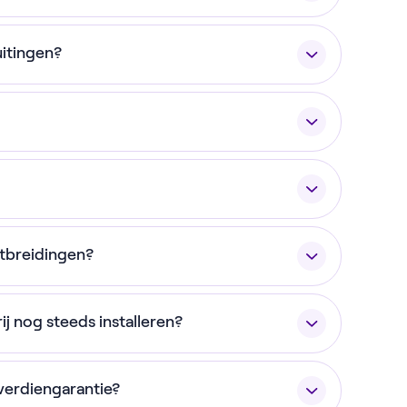
Terugverdien Batterij ook los kopen. Let op
uitingen?
et onze batterij — je kunt ze dus niet op
gesloten op een stopcontact (dus één
met jouw P1-meter. Jouw P1-meter is
uw groepenkast; deze meet het gehele
en worden geregistreerd op
ning, ongeacht het aantal fasen. Het
e thuisbatterij aanschaft, wordt dat door
imiteerd tot 800 watt, of je nou een 1 of 3
 batterij moet je dat zelf doen. Gelukkig
e aansluiting en behoefte aan een batterij
om je BTW terug te ontvangen op de
t op met onze experts via 030 203 5800
itbreidingen?
 Dit kun je zelf controleren via onze
een van onze installatiepartners om de
k helpen met het daadwerkelijk terugvragen
 onze terugverdiengarantie heb je 'm
n aanmerking komt
via de mail
ij nog steeds installeren?
Iedere uitbreidingsunit kost € 750. Alle
paciteit (afhankelijk van het aantal
n je bij het ontvangen van een btw-
komt raden we aan om eerst
de btw-test te
uwde splitter. Je kunt jouw bestaande P1-
h), het vermogen (1200W laden, 800W
verdiengarantie?
nt blijven gebruiken.
terij en omvormer (FoxESS). Bij het type