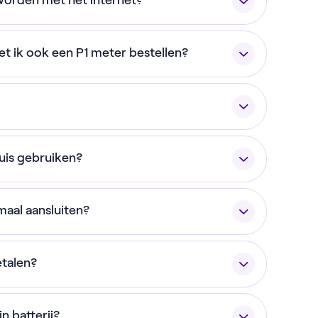
worden met het internet?
ugverdiend, ook als de besparing iets lager
 automatisch op wanneer de stroomprijzen
en tijdens lage stroomprijzen en het
n worden aan
hetzelfde wi-fi netwerk
als de
 batterij, wanneer de
oet ik ook een P1 meter bestellen?
den.
ok automatisch worden ingezet op andere
 jouw plug-in batterij.
exibiliteitsmarkten. Hierdoor wordt steeds
van jouw batterij.
Lees hier meer
over
doe je aan de actievoorwaarden, maar heb
lkaar stapelen. De Plug-in batterij is zo
spaard? Dan betalen wij het verschil tot je
huis gebruiken?
iden is met extra capaciteit. In totaal kan
anderen we een terugverdientijd van 4 jaar.
d, tot wel 10,5 kWh.
jvoorbeeld in je camper of op de boot
maal aansluiten?
 goed geventileerd blijven. In dat geval
rote accu. De plug-in batterij laadt op
luiten en de capaciteit uitbreiden
ekt, en ontlaadt wanneer je apparatuur
etalen?
huis de voorgeschreven instructies volgt.
n het geval dat er buitenshuis iets met de
jouw Terugverdien Batterij. Je ontvangt
apaciteit, niet het vermogen. Je blijft dus
n batterij?
-teruggave proces verder wordt