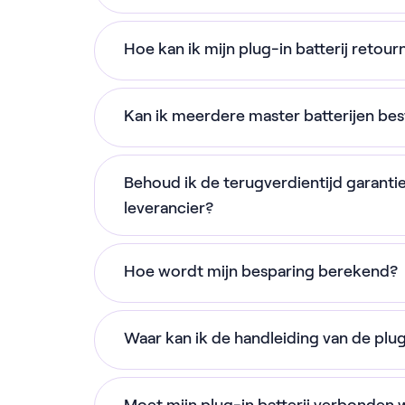
omvormer kun je op 'Anders' kli
Om de terugverdientijd van 4 jaar te 
Hoe kan ik mijn plug-in batterij retou
voorwaarden voldoen. De belangrijkste
Neem eerst contact op met
onze klan
De batterij wordt gebruikt in co
Kan ik meerdere master batterijen bes
retourproces en zorgen ervoor dat al
energiecontract van NextEnergy
De batterij en de P1-meter minste
Om meerdere master batterijen effectie
Voor het retourneren van een plug-in b
zijn. Storingen buiten je invloed 
Behoud ik de terugverdientijd garantie
beschikken over meerdere
slimme me
komt omdat het een waardevol apparaat
niet mee.
leverancier?
huishouden of pand. Elke batterij com
getransporteerd moet worden.
De batterij wordt gebruikt op het
ook op een unieke slimme meter moet 
De terugverdientijd garantie wordt in 4
actief is.
precies weet wat deze moet doen. Voo
Hoe wordt mijn besparing berekend?
contractjaar moet jouw batterij € 250 
maximum van één plug-in batterij.
Extra modules en uitbreidingen 
betalen wij het verschil.
Als je zelf zonnestroom opwekt, gaan w
Je hebt zonnepanelen en wekt st
Waar kan ik de handleiding van de plug
jaar bespaart. Die besparing is gebas
Je zou dus na 2 jaar over kunnen stap
Aan het einde van ieder contractjaar z
de slimme aansturing van de batterij. 
hebben terugverdiend. Lees
hier
de vo
Je ontvangt bij jouw plug-in batterij ee
hebben bespaard. Valt dat lager uit?
Da
normaal zou terugleveren, gaat nu de ba