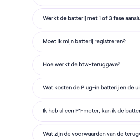
💜
Ja! Je kunt de uitbreidingen voor jouw 
Werkt de batterij met 1 of 3 fase aansl
dat deze uitbreidingen alleen werken m
een andere batterij aansluiten.
Allebei! De batterij wordt gewoon aan
Moet ik mijn batterij registreren?
fase), maar de sturing gebeurt samen 
aangesloten op de slimme meter in jo
Ja, alle energie opslageenheden moet
verbruik en opwek van energie in je wo
Hoe werkt de btw-teruggave?
energieleveren.nl. Wanneer je een grot
laadvermogen van de batterij is wel gel
de installateur gedaan. Met een plug-in
fase aansluiting hebt. Heb je een 3 fas
Mogelijkerwijs kom je in aanmerking 
heb je het in een paar minuten gedaan.
met meer laadvermogen? Neem contac
Wat kosten de Plug-in batterij en de u
aankoop van jouw terugverdien batterij.
— zij brengen je graag in contact met 
partner De Centrale. Zij kunnen je oo
Ga naar
energieleveren.nl
De master batterij kost € 999, en met
mogelijkheden te bespreken.
van de BTW wanneer je de daarvoor i
Vul je gegevens in en verifieer ze 
Ik heb al een P1-meter, kan ik de batter
gegarandeerd in 4 jaar terugverdiend. 
Registreer jouw batterij met de ca
prijzen zijn inclusief btw, en wij helpe
Om zeker te zijn af je in aanmerking 
Ja! Onze P1-meter komt met een ingebo
uitbreidingen 2,1 kWh - 10,5 kW
teruggave.
doen
.
Wat zijn de voorwaarden van de terug
meter hierop aansluiten zodat je 'm ku
ontladen), en het merk van de bat