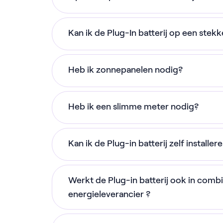
bovenste exemplaar.
Zet de batterij op een vorstvrije en ve
Kan ik de Plug-In batterij op een stek
10 en 30 graden Celcius. Goede locatie
Nee, we raden af om de batterij aan te 
Garage
Heb ik zonnepanelen nodig?
verlengsnoer. Wanneer meerdere app
Kelder
één stekkerblok worden aangesloten, ka
Zolder
Nee, ook zonder zonnepanelen kun je pr
stekkerblok of de stekker. Deze zijn n
Heb ik een slimme meter nodig?
slimme aansturing wordt de batterij o
Overloop
dagelijkse belasting met hoge strooms
en kun je de stroom verbruiken tijdens 
CV-ruimte*
Ja, je hebt een slimme meter nodig om 
is wel lager zonder zonnepanelen.
Technische ruimte*
Kan ik de Plug-in batterij zelf installer
Meterkast*
Ja, je kunt de batterij zelf in een paar 
Werkt de Plug-in batterij ook in comb
De batterij kan niet buiten worden gepl
via de NextEnergy app.
energieleverancier ?
*Let op: zorg ervoor dat de batterij 
Ja! Sinds 1 december 2025 werkt onze 
heeft om te ventileren.