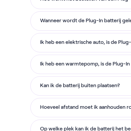
laden met 1200W en ontladen met 800W
toegelicht. Gemiddeld ontvang je na 
je laden of ontladen met meer vermo
Heb je een dynamisch energiecontract b
we de mogelijkheden met je kunnen 
Wanneer wordt de Plug-In batterij ge
bestellen via de website. De gemiddelde 
werkdagen.
Na betaling wordt jouw plug-in batter
Ik heb een elektrische auto, is de Plug-
moet thuis zijn om jouw pakket te on
Ben je nog geen klant, maar wil je da
worden gezet voor de levering.
profiteren? Dan kun je direct oversta
Ja, de Plug-in batterij levert energie
batterij erbij bestellen.
Ik heb een warmtepomp, is de Plug-In b
meer vraag naar energie is dan aanbod
de meeste elektrische auto's grote bat
Je kunt ook de batterij los bestellen 
Ja, de Plug-in batterij levert energie
kan dus voorkomen dat je batterij nie
de levering dan in eind 2025 zal gebeu
Kan ik de batterij buiten plaatsen?
meer vraag naar energie is dan aanbo
volledig op te laden.
kan dus ook gebruikt worden voor d
Nee, een plug-in batterij moet echt bi
Hoeveel afstand moet ik aanhouden ro
vocht kunnen allemaal een negatieve 
batterij. De batterij werkt optimaal bi
20 cm aan de zijkanten en 30 cm aan d
Celcius.
Op welke plek kan ik de batterij het b
batterijen op elkaar stapelt, geldt he