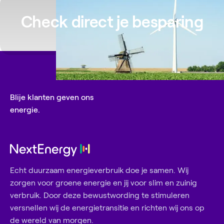
verbruik.
Check direct je besparing
De energiebelasting is variabel per m³ en is
onafhankelijk van het product dat je bij ons
afneemt. De overheid wijzigt het tarief over het
algemeen jaarlijks, dus je betaalt per jaar een
ander tarief. Wanneer energiebelastingtarieven
Blije klanten geven ons
wijzigen, dan zullen we die wijziging vanaf dat
energie.
moment aan je doorberekenen.
Echt duurzaam energieverbruik doe je samen. Wij
zorgen voor groene energie en jij voor slim en zuinig
verbruik. Door deze bewustwording te stimuleren
versnellen wij de energietransitie en richten wij ons op
de wereld van morgen.