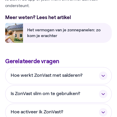
ondersteunt.
Meer weten? Lees het artikel
Het vermogen van je zonnepanelen: zo
kom je erachter
Gerelateerde vragen
Hoe werkt ZonVast met salderen?
Salderen wordt meegerekend met het met het
Is ZonVast slim om te gebruiken?
pauzeren van jouw zonnepanelen. Tot 2027 kun je
daar nog van profiteren. Stel dat de beursprijs - €
Voor de meeste huishoudens is het slim on
0,03 is. Omdat je dankzij de salderingsregeling
Hoe activeer ik ZonVast?
ZonVast te activeren. Je ontvangt een vaste
zo’n €0,11 aan energiebelasting weg mag strepen,