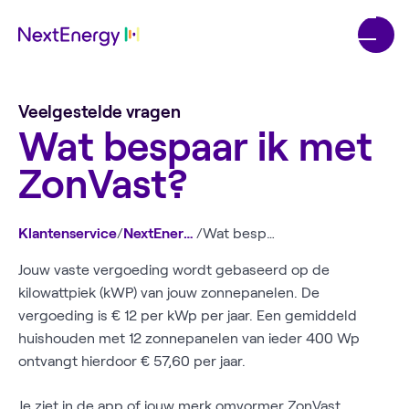
Veelgestelde vragen
Wat bespaar ik met
ZonVast?
Klantenservice
/
NextEnergy app
/
Wat bespaar ik met ZonVast?
Jouw vaste vergoeding wordt gebaseerd op de
kilowattpiek (kWP) van jouw zonnepanelen. De
vergoeding is € 12 per kWp per jaar. Een gemiddeld
huishouden met 12 zonnepanelen van ieder 400 Wp
ontvangt hierdoor € 57,60 per jaar.
Je ziet in de app of jouw merk omvormer ZonVast