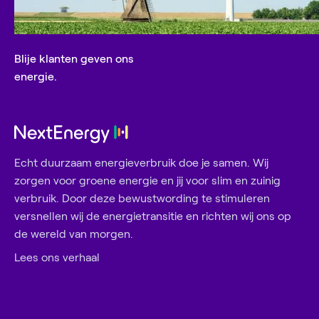
Blije klanten geven ons
All-in prijs
energie.
De all-in prijs bevat alle posten van de
beursprijs+
,
en telt daar de
netbeheerderskosten
en
abonnementskosten
bij op. Daarnaast wordt de
vermindering energiebelasting
van de prijs
Echt duurzaam energieverbruik doe je samen. Wij
afgehaald om tot de
all-in prijs
te komen.
zorgen voor groene energie en jij voor slim en zuinig
verbruik. Door deze bewustwording te stimuleren
versnellen wij de energietransitie en richten wij ons op
de wereld van morgen.
Lees ons verhaal