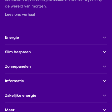
de wereld van morgen.
Wat kun je zelf doen?
Lees ons verhaal
Het is slim om contact op te nemen als je
verwacht dat je verbruik gaat veranderen.
Bijvoorbeeld als je je huis hebt geïsoleerd, een
Energie
warmtepomp of zonnepanelen hebt geïnstalleerd,
of een elektrische auto hebt gekocht. We
berekenen dan een nieuw termijnbedrag dat beter
Slim besparen
past bij het verwachte verbruik in je nieuwe
situatie.
Zonnepanelen
Informatie
Zakelijke energie
Meer