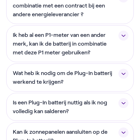
*Let op: zorg ervoor dat de batterij genoeg ruimte
NextEnergy app.
combinatie met een contract bij een
(20cm aan beide kanten) heeft om te ventileren.
andere energieleverancier ?
Ja! Sinds 1 december 2025 werkt onze batterij met
Ik heb al een P1-meter van een ander
elk energiecontract. Om gebruik te maken van de
prijsgestuurd modus heb je wel een dynamisch
merk, kan ik de batterij in combinatie
energiecontract nodig, maar dat hoeft niet van
met deze P1 meter gebruiken?
NextEnergy te zijn.
Je hebt specifiek de bijgeleverde NextEnergy P1-
Wat heb ik nodig om de Plug-In batterij
meter nodig om gebruik te maken van de batterij.
Heb je al een P1-meter? Geen probleem! Onze P1-
werkend te krijgen?
meter heeft een ingebouwde splitter waardoor je
Voor de installatie van de batterij heb je het
ze allebei kunt gebruiken.
Is een Plug-In batterij nuttig als ik nog
volgende nodig:
volledig kan salderen?
Een wifiverbinding
Ook als je nu nog volledig kunt salderen, heeft een
Een telefoon of tablet (Android of iOS) met
Kan ik zonnepanelen aansluiten op de
Plug-In batterij meerwaarde. Op korte termijn
de NextEnergy app geïnstalleerd.