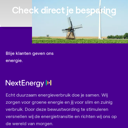
batterij zit dus niet stil wanneer het bewolkt is.
zijn.
Check direct je besparing
Blije klanten geven ons
energie.
Echt duurzaam energieverbruik doe je samen. Wij
zorgen voor groene energie en jij voor slim en zuinig
verbruik. Door deze bewustwording te stimuleren
versnellen wij de energietransitie en richten wij ons op
de wereld van morgen.