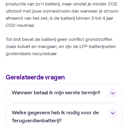
productie van zo'n batterij, maar omdat je minder CO2
uitstoot met jouw zonnestroom dan wanneer je stroom
afneemt van het net, is de batterij binnen 3 tot 4 jaar
CO2-neutraal.
Tot slot bevat de batterij geen conflict grondstoffen
zoals kobalt en mangaan, en zijn de LFP-batterijcellen
grotendeels recyclebaar.
Gerelateerde vragen
Wanneer betaal ik mijn eerste termijn?
De eerste termijn wordt circa één maand na het
Welke gegevens heb ik nodig voor de
afsluiten van de gespreid betalen overeenkomst
geïncasseerd via automatische incasso.
Terugverdienbatterij?