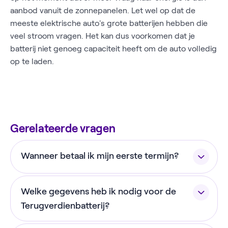
aanbod vanuit de zonnepanelen. Let wel op dat de
meeste elektrische auto's grote batterijen hebben die
veel stroom vragen. Het kan dus voorkomen dat je
batterij niet genoeg capaciteit heeft om de auto volledig
op te laden.
Gerelateerde vragen
Wanneer betaal ik mijn eerste termijn?
De eerste termijn wordt circa één maand na het
Welke gegevens heb ik nodig voor de
afsluiten van de gespreid betalen overeenkomst
geïncasseerd via automatische incasso.
Terugverdienbatterij?
Spraypay controleert een aantal van jouw