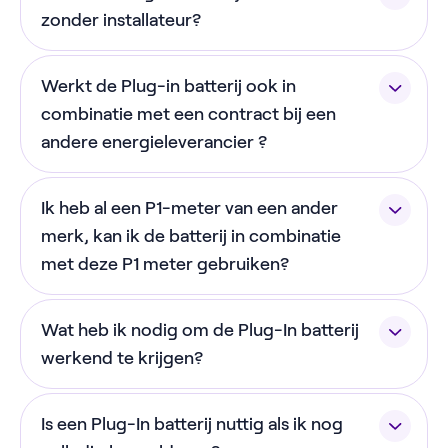
met hoge stroomsterktes.
Meterkast*
zonder installateur?
besparing is wel lager zonder zonnepanelen.
De batterij kan niet buiten worden geplaatst.
Ja, je kunt de batterij zelf in een paar minuten
Werkt de Plug-in batterij ook in
installeren. Dit doe je stapsgewijs via de
*Let op: zorg ervoor dat de batterij genoeg ruimte
NextEnergy app.
combinatie met een contract bij een
(20cm aan beide kanten) heeft om te ventileren.
andere energieleverancier ?
Ja! Sinds 1 december 2025 werkt onze batterij met
Ik heb al een P1-meter van een ander
elk energiecontract. Om gebruik te maken van de
prijsgestuurd modus heb je wel een dynamisch
merk, kan ik de batterij in combinatie
energiecontract nodig, maar dat hoeft niet van
met deze P1 meter gebruiken?
NextEnergy te zijn.
Je hebt specifiek de bijgeleverde NextEnergy P1-
Wat heb ik nodig om de Plug-In batterij
meter nodig om gebruik te maken van de batterij.
Heb je al een P1-meter? Geen probleem! Onze P1-
werkend te krijgen?
meter heeft een ingebouwde splitter waardoor je
Voor de installatie van de batterij heb je het
ze allebei kunt gebruiken.
Is een Plug-In batterij nuttig als ik nog
volgende nodig: