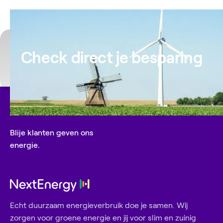
zelf. Dat doe je via de NextEnergy app in het
Apparaten scherm. Volg de stappen nauwkeurig
- Een Wi-fi verbinding;
voor een soepele installatie.
- Een slimme meter;
Check direct je besparing
- Een vrij stopcontact in de buurt van jouw slimme
meter.
Blije klanten geven ons
energie.
Echt duurzaam energieverbruik doe je samen. Wij
zorgen voor groene energie en jij voor slim en zuinig