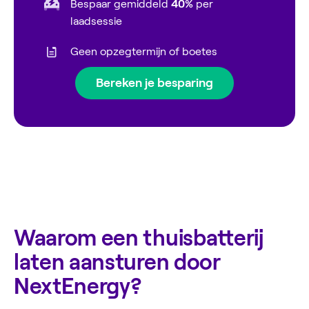
Bespaar gemiddeld
40%
per
laadsessie
Geen opzegtermijn of boetes
Bereken je besparing
Waarom een thuisbatterij
laten aansturen door
NextEnergy?