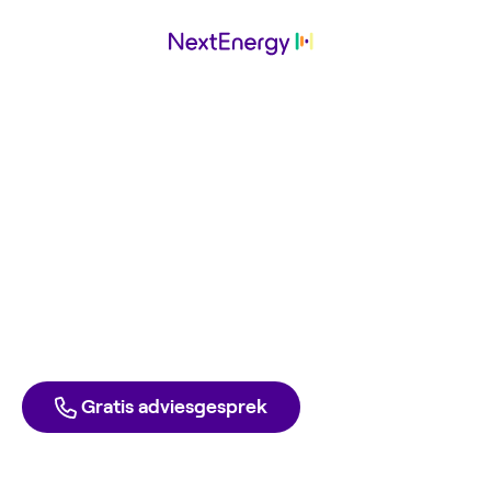
Mega Solar
werkt met
NextEnergy
Ga ook voor de laagste energierekening. Met groene
stroom en gas tegen inkoopprijs. Elke dag opzegbaar,
zonder boete.
Direct aanmelden
Liever één van onze experts spreken?
Gratis adviesgesprek