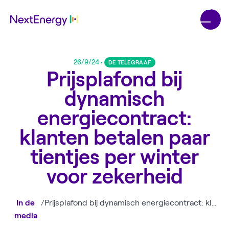
26/9/24
•
DE TELEGRAAF
Prijsplafond bij
dynamisch
energiecontract:
klanten betalen paar
tientjes per winter
voor zekerheid
In de
/
Prijsplafond bij dynamisch energiecontract: klanten betalen paar tientjes per winter voor zekerheid
media