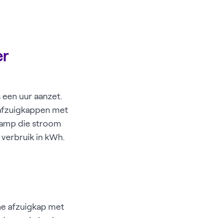
er
 een uur aanzet.
n afzuigkappen met
lamp die stroom
e verbruik in kWh.
he afzuigkap met