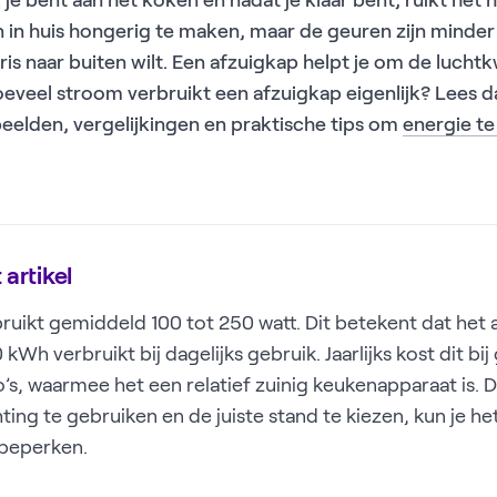
: je bent aan het koken en nadat je klaar bent, ruikt het h
in huis hongerig te maken, maar de geuren zijn minder fi
s naar buiten wilt. Een afzuigkap helpt je om de luchtkw
eveel stroom verbruikt een afzuigkap eigenlijk? Lees dan
eelden, vergelijkingen en praktische tips om
energie t
artikel
ruikt gemiddeld 100 tot 250 watt. Dit betekent dat het a
kWh verbruikt bij dagelijks gebruik. Jaarlijks kost dit b
’s, waarmee het een relatief zuinig keukenapparaat is. Doo
hting te gebruiken en de juiste stand te kiezen, kun je h
beperken.