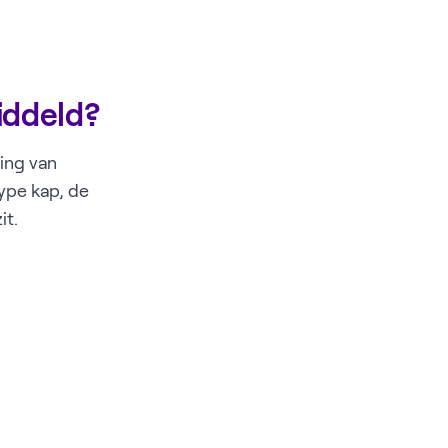
iddeld?
ing van
ype kap, de
it.