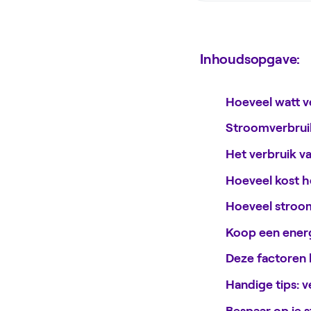
Inhoudsopgave:
Hoeveel watt v
Stroomverbruik 
Het verbruik v
Hoeveel kost h
Hoeveel stroom
Koop een energ
Deze factoren 
Handige tips: v
Bespaar op je