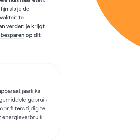
ele huis naar eten.
jn als je de
aliteit te
 verder: je krijgt
e besparen
op dit
pparaat jaarlijks
ij gemiddeld gebruik
r filters tijdig te
et energieverbruik