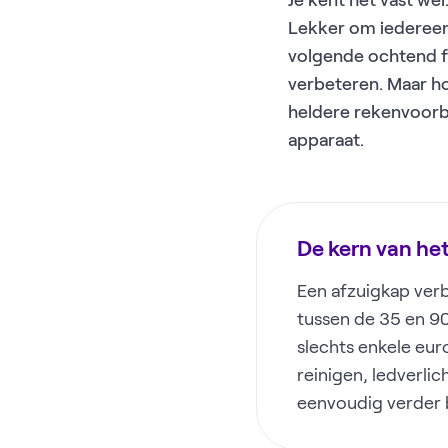
Je kent het vast wel
Lekker om iedereen 
volgende ochtend fri
verbeteren. Maar ho
heldere rekenvoorb
apparaat.
De kern van het 
Een afzuigkap verb
tussen de 35 en 90 
slechts enkele euro
reinigen, ledverlic
eenvoudig verder 