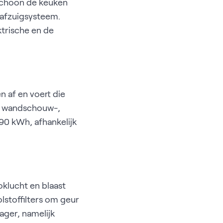
 schoon de keuken
 afzuigsysteem.
ktrische en de
 af en voert die
een wandschouw-,
90 kWh, afhankelijk
oklucht en blaast
olstoffilters om geur
ager, namelijk