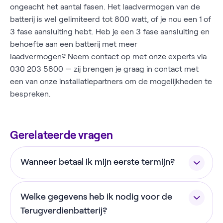
ongeacht het aantal fasen. Het laadvermogen van de
batterij is wel gelimiteerd tot 800 watt, of je nou een 1 of
3 fase aansluiting hebt. Heb je een 3 fase aansluiting en
behoefte aan een batterij met meer
laadvermogen? Neem contact op met onze experts via
030 203 5800 — zij brengen je graag in contact met
een van onze installatiepartners om de mogelijkheden te
bespreken.
Gerelateerde vragen
Wanneer betaal ik mijn eerste termijn?
De eerste termijn wordt circa één maand na het
Welke gegevens heb ik nodig voor de
afsluiten van de gespreid betalen overeenkomst
geïncasseerd via automatische incasso.
Terugverdienbatterij?