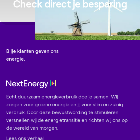
Check direct je besparing
jaar CO2-neutraal.
Tot slot bevat de batterij geen conflict
grondstoffen zoals kobalt en mangaan, en zijn de
LFP-batterijcellen grotendeels recyclebaar.
Blije klanten geven ons
energie.
Echt duurzaam energieverbruik doe je samen. Wij
zorgen voor groene energie en jij voor slim en zuinig
verbruik. Door deze bewustwording te stimuleren
versnellen wij de energietransitie en richten wij ons op
de wereld van morgen.
Lees ons verhaal