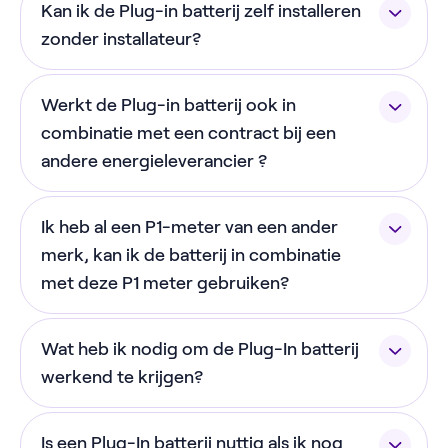
Kan ik de Plug-in batterij zelf installeren
te gebruiken.
verbruiken tijdens duurdere piekuren. Je jaarlijkse
met hoge stroomsterktes.
Meterkast*
zonder installateur?
besparing is wel lager zonder zonnepanelen.
De batterij kan niet buiten worden geplaatst.
Ja, je kunt de batterij zelf in een paar minuten
Werkt de Plug-in batterij ook in
installeren. Dit doe je stapsgewijs via de
*Let op: zorg ervoor dat de batterij genoeg ruimte
NextEnergy app.
combinatie met een contract bij een
(20cm aan beide kanten) heeft om te ventileren.
andere energieleverancier ?
Ja! Sinds 1 december 2025 werkt onze batterij met
Ik heb al een P1-meter van een ander
elk energiecontract. Om gebruik te maken van de
prijsgestuurd modus heb je wel een dynamisch
merk, kan ik de batterij in combinatie
energiecontract nodig, maar dat hoeft niet van
met deze P1 meter gebruiken?
NextEnergy te zijn.
Je hebt specifiek de bijgeleverde NextEnergy P1-
Wat heb ik nodig om de Plug-In batterij
meter nodig om gebruik te maken van de batterij.
Heb je al een P1-meter? Geen probleem! Onze P1-
werkend te krijgen?
meter heeft een ingebouwde splitter waardoor je
Voor de installatie van de batterij heb je het
ze allebei kunt gebruiken.
Is een Plug-In batterij nuttig als ik nog
volgende nodig: