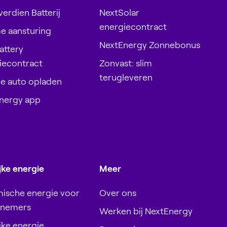
erdien Batterij
NextSolar
energiecontract
e aansturing
NextEnergy Zonnebonus
attery
iecontract
Zonvast: slim
terugleveren
de auto opladen
nergy app
jke energie
Meer
ische energie voor
Over ons
rnemers
Werken bij NextEnergy
jke energie