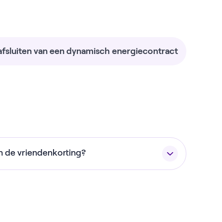
t afsluiten van een dynamisch energiecontract
n de vriendenkorting?
arden, kijk op
onze voorwaarden pagina
.