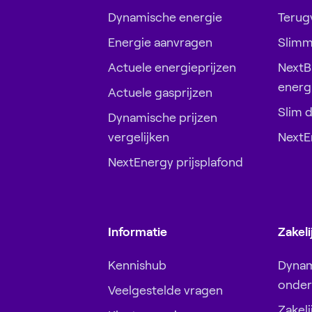
Dynamische energie
Terugv
Energie aanvragen
Slimm
Actuele energieprijzen
NextB
energ
Actuele gasprijzen
Slim 
Dynamische prijzen
vergelijken
NextE
NextEnergy prijsplafond
Informatie
Zakeli
Kennishub
Dynam
onde
Veelgestelde vragen
Zakeli