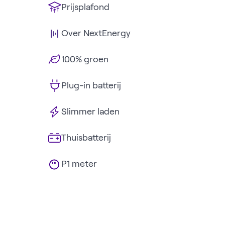
Prijsplafond
Over NextEnergy
100% groen
Plug-in batterij
Slimmer laden
Thuisbatterij
P1 meter