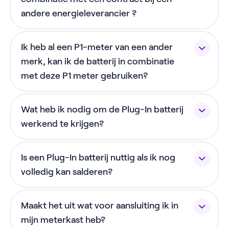
(20cm aan beide kanten) heeft om te ventileren.
andere energieleverancier ?
Ja! Sinds 1 december 2025 werkt onze batterij met
Ik heb al een P1-meter van een ander
elk energiecontract. Om gebruik te maken van de
prijsgestuurd modus heb je wel een dynamisch
merk, kan ik de batterij in combinatie
energiecontract nodig, maar dat hoeft niet van
met deze P1 meter gebruiken?
NextEnergy te zijn.
Je hebt specifiek de bijgeleverde NextEnergy P1-
Wat heb ik nodig om de Plug-In batterij
meter nodig om gebruik te maken van de batterij.
Heb je al een P1-meter? Geen probleem! Onze P1-
werkend te krijgen?
meter heeft een ingebouwde splitter waardoor je
Voor de installatie van de batterij heb je het
ze allebei kunt gebruiken.
Is een Plug-In batterij nuttig als ik nog
volgende nodig:
volledig kan salderen?
Een wifiverbinding
Ook als je nu nog volledig kunt salderen, heeft een
Een telefoon of tablet (Android of iOS) met
Maakt het uit wat voor aansluiting ik in
Plug-In batterij meerwaarde. Op korte termijn
de NextEnergy app geïnstalleerd.
gebruik je meer van je eigen duurzame stroom en
mijn meterkast heb?
Een slimme meter