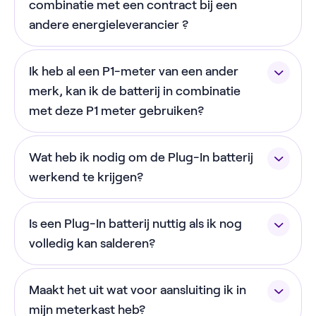
NextEnergy app.
combinatie met een contract bij een
(20cm aan beide kanten) heeft om te ventileren.
andere energieleverancier ?
Ja! Sinds 1 december 2025 werkt onze batterij met
Ik heb al een P1-meter van een ander
elk energiecontract. Om gebruik te maken van de
prijsgestuurd modus heb je wel een dynamisch
merk, kan ik de batterij in combinatie
energiecontract nodig, maar dat hoeft niet van
met deze P1 meter gebruiken?
NextEnergy te zijn.
Je hebt specifiek de bijgeleverde NextEnergy P1-
Wat heb ik nodig om de Plug-In batterij
meter nodig om gebruik te maken van de batterij.
Heb je al een P1-meter? Geen probleem! Onze P1-
werkend te krijgen?
meter heeft een ingebouwde splitter waardoor je
Voor de installatie van de batterij heb je het
ze allebei kunt gebruiken.
Is een Plug-In batterij nuttig als ik nog
volgende nodig:
volledig kan salderen?
Een wifiverbinding
Ook als je nu nog volledig kunt salderen, heeft een
Een telefoon of tablet (Android of iOS) met
Maakt het uit wat voor aansluiting ik in
Plug-In batterij meerwaarde. Op korte termijn
de NextEnergy app geïnstalleerd.
gebruik je meer van je eigen duurzame stroom en
mijn meterkast heb?