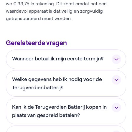
we € 33,75 in rekening. Dit komt omdat het een
waardevol apparaat is dat veilig en zorgvuldig
getransporteerd moet worden.
Gerelateerde vragen
Wanneer betaal ik mijn eerste termijn?
De eerste termijn wordt circa één maand na het
Welke gegevens heb ik nodig voor de
afsluiten van de gespreid betalen overeenkomst
geïncasseerd via automatische incasso.
Terugverdienbatterij?
Spraypay controleert een aantal van jouw
Kan ik de Terugverdien Batterij kopen in
gegevens voordat het proces kan worden
afgerond. Hiervoor hebben ze het volgende nodig:
plaats van gespreid betalen?
Ja! Je kunt de batterij voor een eenmalig bedrag
- Identiteitsverificatie (iDIN, via je bank)