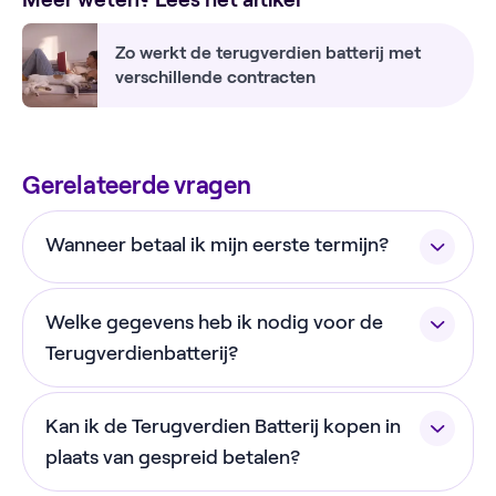
Zo werkt de terugverdien batterij met
verschillende contracten
Gerelateerde vragen
Wanneer betaal ik mijn eerste termijn?
De eerste termijn wordt circa één maand na het
Welke gegevens heb ik nodig voor de
afsluiten van de gespreid betalen overeenkomst
geïncasseerd via automatische incasso.
Terugverdienbatterij?
Spraypay controleert een aantal van jouw
Kan ik de Terugverdien Batterij kopen in
gegevens voordat het proces kan worden
afgerond. Hiervoor hebben ze het volgende nodig:
plaats van gespreid betalen?