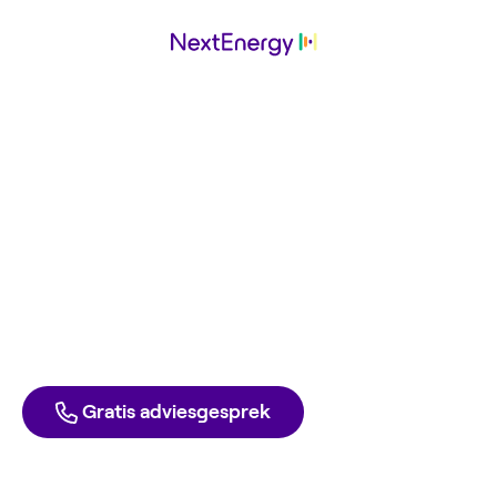
Weheat
werkt met
NextEnergy
Ga ook voor de laagste energierekening. Met groene
stroom en gas tegen inkoopprijs. Elke dag opzegbaar,
zonder boete.
Direct aanmelden
Liever één van onze experts spreken?
Gratis adviesgesprek