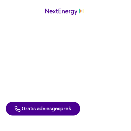
Vierdaagsefeesten
werkt
met NextEnergy
Ga ook voor de laagste energierekening. Met groene
stroom en gas tegen inkoopprijs. Elke dag opzegbaar,
zonder boete.
Direct aanmelden
Liever één van onze experts spreken?
Gratis adviesgesprek