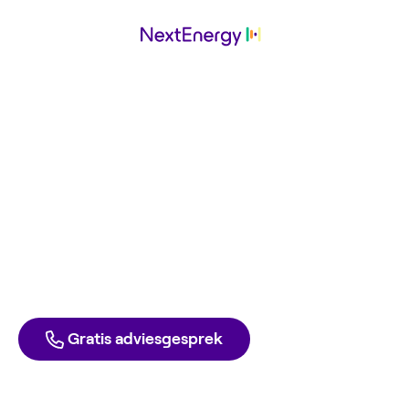
Totaal Advies
werkt met
NextEnergy
Ga ook voor de laagste energierekening. Met groene
stroom en gas tegen inkoopprijs. Elke dag opzegbaar,
zonder boete.
Direct aanmelden
Liever één van onze experts spreken?
Gratis adviesgesprek