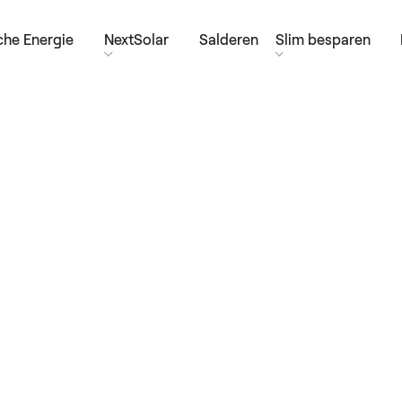
he Energie
NextSolar
Salderen
Slim besparen
erkt
 Met groene stroom