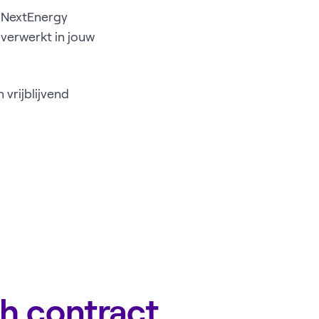
j NextEnergy
verwerkt in jouw
vrijblijvend
h contract