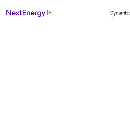
Dynamisc
NextGenHome
w
met NextEnergy
Ga ook voor de laagste energierekening.