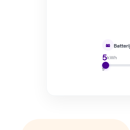
Batteri
5
kWh
5