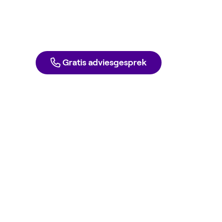
en gas tegen inkoopprijs. Elke dag opzeg
Direct aanmelden
Liever één van onze experts spreken?
Gratis adviesgesprek