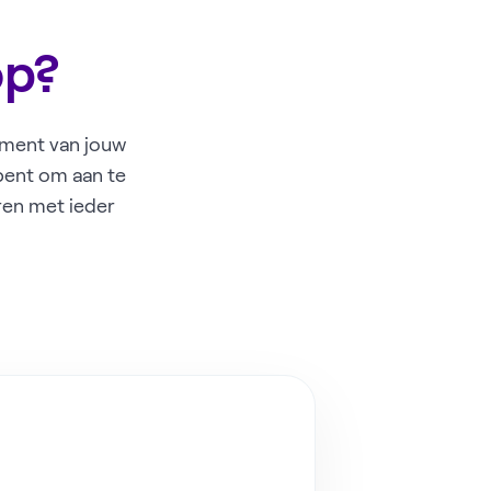
op?
dement van jouw
 bent om aan te
aren met ieder