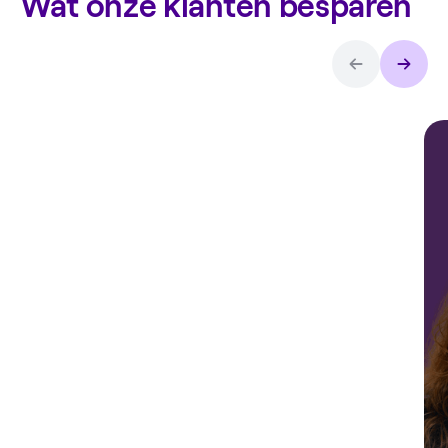
Wat onze klanten besparen
Arthur over
de
thuisbatterij