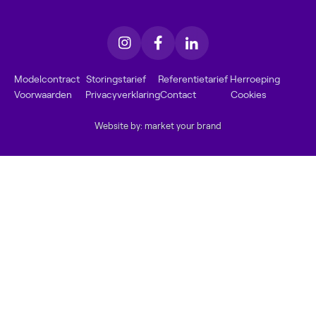
Modelcontract
Storingstarief
Referentietarief
Herroeping
Voorwaarden
Privacyverklaring
Contact
Cookies
Website by: market your brand