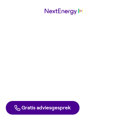
MyBattery
werkt met
NextEnergy
Ga ook voor de laagste energierekening. Met groene
stroom en gas tegen inkoopprijs. Elke dag opzegbaar,
zonder boete.
Direct aanmelden
Liever één van onze experts spreken?
Gratis adviesgesprek