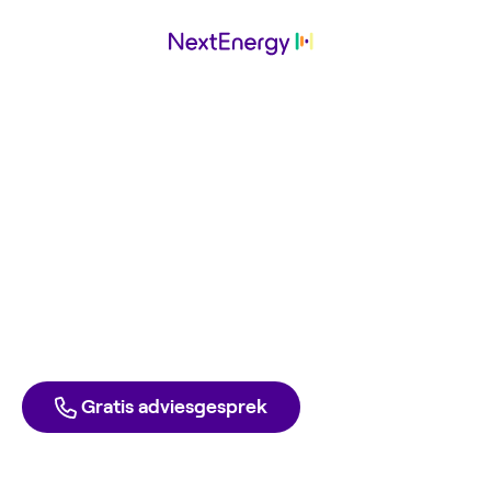
Miosole
werkt met
NextEnergy
Ga ook voor de laagste energierekening. Met groene
stroom en gas tegen inkoopprijs. Elke dag opzegbaar,
zonder boete.
Direct aanmelden
Liever één van onze experts spreken?
Gratis adviesgesprek