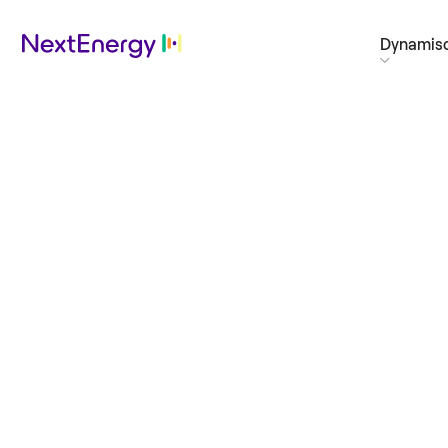
Dynamisc
Lumex
werkt me
NextEnergy
Ga ook voor de laagste energierekening.