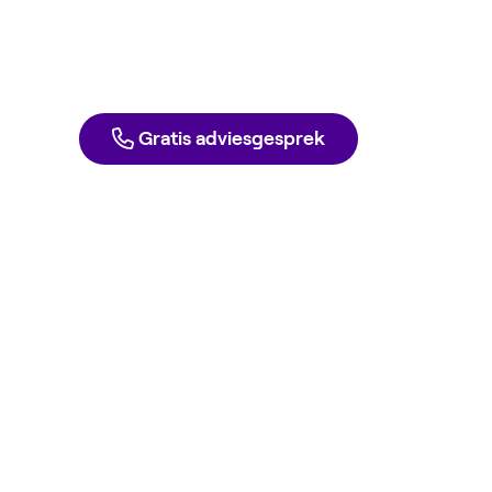
en gas tegen inkoopprijs. Elke dag opzeg
Direct aanmelden
Liever één van onze experts spreken?
Gratis adviesgesprek