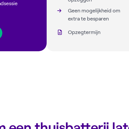
adsessie
Geen mogelijkheid om
extra te besparen
Opzegtermijn
een thuisbatterij la