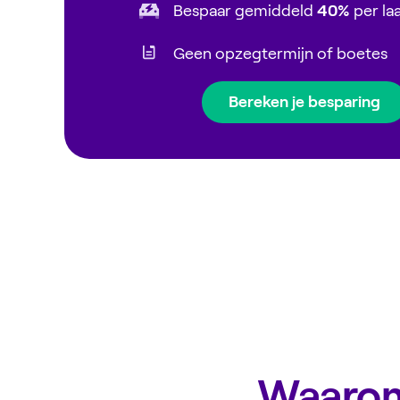
Bespaar gemiddeld
40%
per la
Geen opzegtermijn of boetes
Bereken je besparing
Waarom 