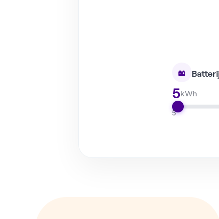
Batteri
5
kWh
5