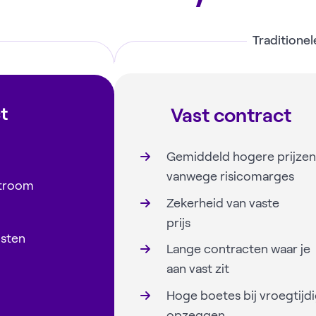
Traditione
t
Vast contract
Gemiddeld hogere prijzen
vanwege risicomarges
stroom
Zekerheid van vaste
prijs
osten
Lange contracten waar je
aan vast zit
Hoge boetes bij vroegtijd
opzeggen