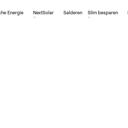
he Energie
NextSolar
Salderen
Slim besparen
t
 Met groene stroom