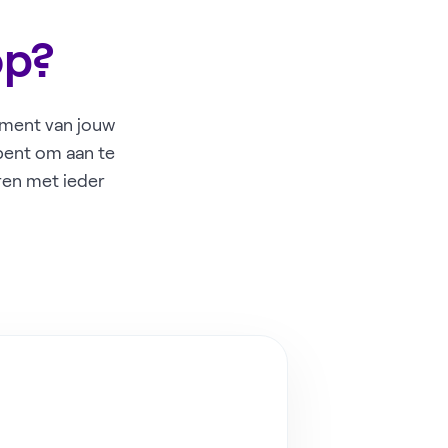
op?
dement van jouw
 bent om aan te
aren met ieder