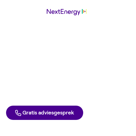
KarstenEnergy
werkt met
NextEnergy
Ga ook voor de laagste energierekening. Met groene
stroom en gas tegen inkoopprijs. Elke dag opzegbaar,
zonder boete.
Direct aanmelden
Liever één van onze experts spreken?
Gratis adviesgesprek