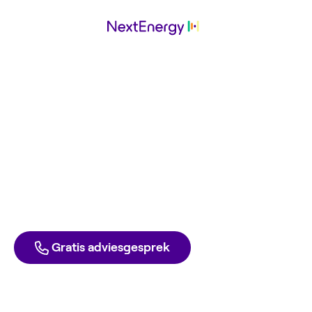
Huls
werkt met NextEnergy
Ga ook voor de laagste energierekening. Met groene
stroom en gas tegen inkoopprijs. Elke dag opzegbaar,
zonder boete.
Direct aanmelden
Liever één van onze experts spreken?
Gratis adviesgesprek