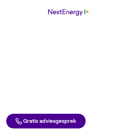
Duurzaam
vooruitzicht
werkt met
NextEnergy
Ga ook voor de laagste energierekening. Met groene
stroom en gas tegen inkoopprijs. Elke dag opzegbaar,
zonder boete.
Direct aanmelden
Liever één van onze experts spreken?
Gratis adviesgesprek