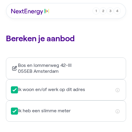
1
2
3
4
Bereken je aanbod
Bos en lommerweg 42-III
055EB Amsterdam
Ik woon en/of werk op dit adres
Ik heb een slimme meter